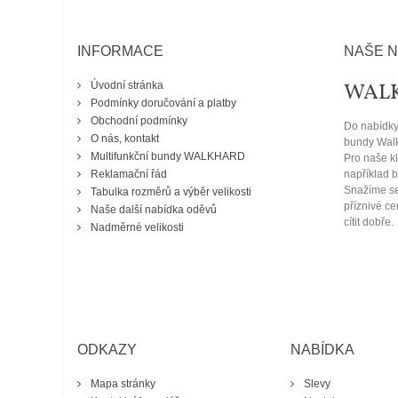
INFORMACE
NAŠE N
WAL
Úvodní stránka
Podmínky doručování a platby
Obchodní podmínky
Do nabídky
O nás, kontakt
bundy Walk
Multifunkční bundy WALKHARD
Pro naše kl
Reklamační řád
například
Snažíme se
Tabulka rozměrů a výběr velikosti
příznivé c
Naše další nabídka oděvů
cítit dobře.
Nadměrné velikosti
ODKAZY
NABÍDKA
Mapa stránky
Slevy