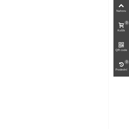
Nahoru
0
Košík
QR code
0
Poslední