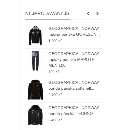
NEJPRODÁVANĚJŠÍ
GEOGRAPHICAL NORWAY
G
mikina pánská GORESUN...
b
1 200 Kč
2
GEOGRAPHICAL NORWAY
G
tepláky pánské MAPOTE
b
MEN 100
M
700 Kč
2
GEOGRAPHICAL NORWAY
G
bunda pánská softshell...
b
M
2 400 Kč
2
GEOGRAPHICAL NORWAY
G
bunda pánská TECHNO...
b
2 400 Kč
M
2