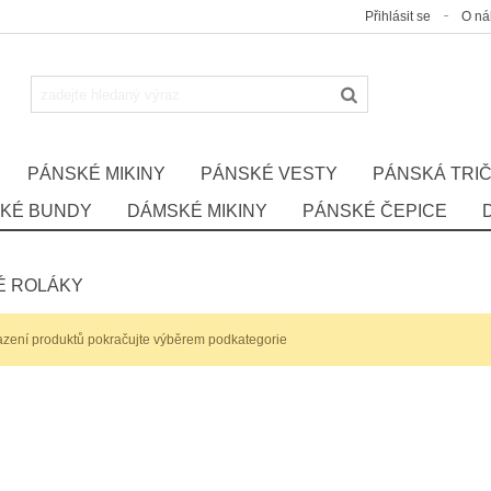
Přihlásit se
O n
PÁNSKÉ MIKINY
PÁNSKÉ VESTY
PÁNSKÁ TRI
KÉ BUNDY
DÁMSKÉ MIKINY
PÁNSKÉ ČEPICE
É ROLÁKY
azení produktů pokračujte výběrem podkategorie