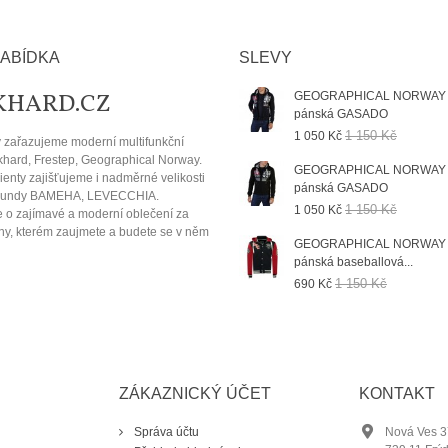
ABÍDKA
SLEVY
KHARD.CZ
GEOGRAPHICAL NORWAY 
pánská GASADO
1 150 Kč
1 050 Kč
 zařazujeme moderní multifunkční
hard, Frestep, Geographical Norway.
GEOGRAPHICAL NORWAY 
ienty zajišťujeme i nadměrné velikosti
pánská GASADO
 bundy BAMEHA, LEVECCHIA.
1 150 Kč
1 050 Kč
 o zajímavé a moderní oblečení za
eny, kterém zaujmete a budete se v něm
GEOGRAPHICAL NORWAY 
pánská baseballová...
1 150 Kč
690 Kč
ZÁKAZNICKÝ ÚČET
KONTAKT
Správa účtu
Nová Ves 3